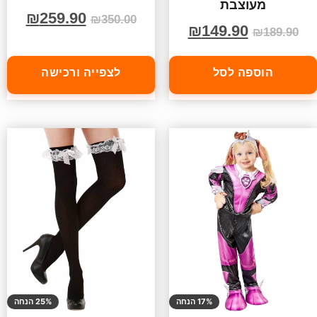
מעוצבת
₪
259.90
₪
350.00
₪
149.90
₪
189.90
הוספה לסל
לצפייה ורכישה
17% הנחה
25% הנחה