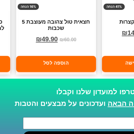
41% הנחה
16% הנחה
צרות
חצאית טול צהובה מעוצבת 5
כ
שכבות
למ
₪
14
₪
49.90
₪
60.00
ישה
הוספה לסל
רפו למועדון שלנו וקבלו
ועדכונים על מבצעים והטבות