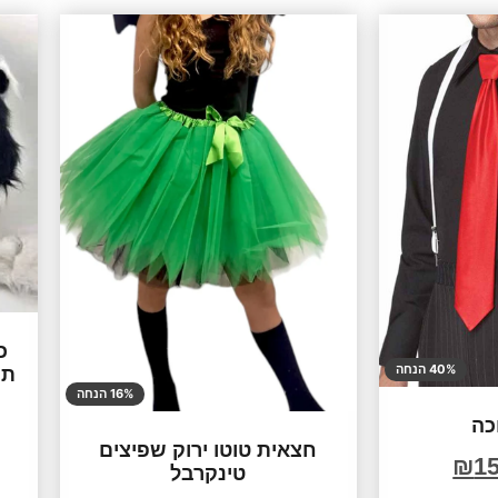
כ
40% הנחה
תו
16% הנחה
כה
חצאית טוטו ירוק שפיצים
₪
15
טינקרבל