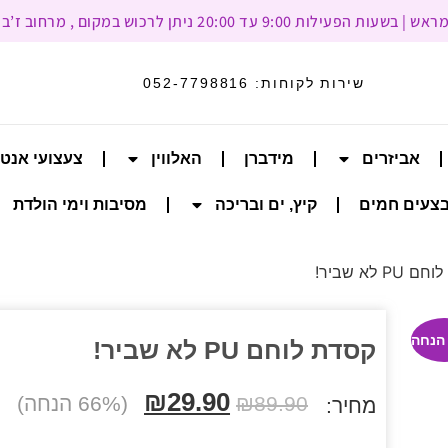
עד 20:00 ניתן לרכוש במקום , מרחוב ז’בוטינסקי 93, רמת גן
שירות לקוחות:
052-7798816
אביזרים
מידברן
האלווין
צעצועי אנט
צעים חמים
קיץ, ים ובריכה
מסיבות וימי הולדת
P לא שביר!
קסדת לוחם PU לא שביר!
₪
29.90
89.90
₪
(66% הנחה)
מחיר: