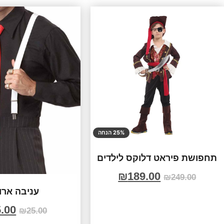
25% הנחה
תחפושת פיראט דלוקס לילדים
₪
189.00
₪
249.00
עניבה ארו
.00
₪
25.00