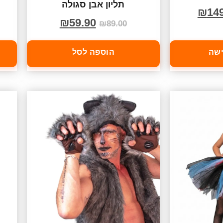
תליון אבן סגולה
₪
14
₪
59.90
₪
89.00
ישה
הוספה לסל