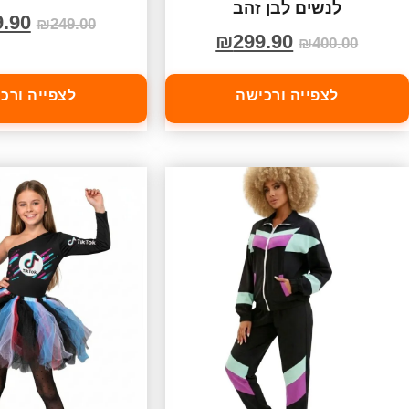
לנשים לבן זהב
9.90
₪
249.00
₪
299.90
₪
400.00
לצפייה ורכישה
לצפייה ורכ