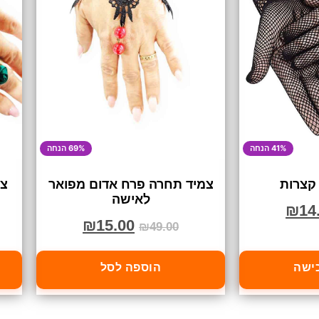
41% הנחה
69% הנחה
קצרות
צמיד תחרה פרח אדום מפואר
צמ
לאישה
₪
14
₪
15.00
₪
49.00
כישה
הוספה לסל