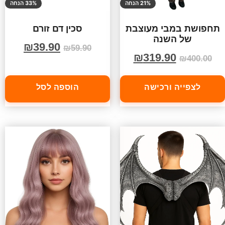
21% הנחה
33% הנחה
תחפושת במבי מעוצבת
סכין דם זורם
של השנה
₪
39.90
₪
59.90
₪
319.90
₪
400.00
לצפייה ורכישה
הוספה לסל