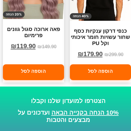
20% הנחה
40% הנחה
פאה ארוכה סגול גוונים
כנפי דרקון ענקיות כסף
פרימיום
שחור עשויות חומר איכותי
וקל PU
₪
119.90
₪
149.90
₪
179.90
₪
299.90
הוספה לסל
הוספה לסל
הצטרפו למועדון שלנו וקבלו
10% הנחה בקנייה הבאה
ועדכונים על
מבצעים והטבות