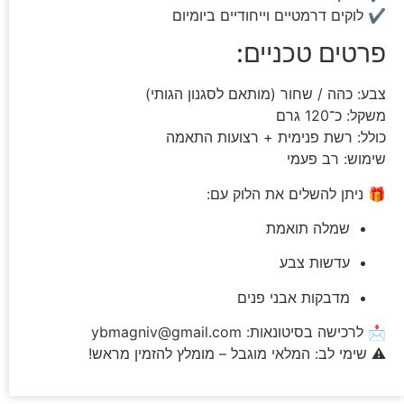
✔ לוקים דרמטיים וייחודיים ביומיום
פרטים טכניים:
צבע: כהה / שחור (מותאם לסגנון הגותי)
משקל: כ־120 גרם
כולל: רשת פנימית + רצועות התאמה
שימוש: רב פעמי
🎁 ניתן להשלים את הלוק עם:
שמלה תואמת
עדשות צבע
מדבקות אבני פנים
📩 לרכישה בסיטונאות:
ybmagniv@gmail.com
⚠️ שימי לב: המלאי מוגבל – מומלץ להזמין מראש!