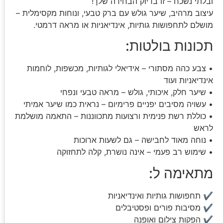
ובלתי נשכח – זו בדיוק הבחירה שלך!
עיצוב מרהיב, שיער גולש עם ברק טבעי, ונוחות מקסימלית –
מושלם לתחפושות גותיות, אינדיאניות או מראה דרמטי.
תכונות בולטות:
• צבע כהה מסתורי – אידיאלי לגותיות, מכשפות, לוחמות
אינדיאניות ועוד
• שיער חלק, איכותי, גולש – מראה טבעי ונפחי
• עשויה מסיבים יפניים פרימיום – נראית כמו שיער אמיתי
• כוללת רשת פנימית ורצועות מתכווננות – התאמה מושלמת
לראש
• נוחה מאוד לחבישה – גם לשעות ארוכות
• שימוש רב פעמי – אינה נושרת, קלה לתחזוקה
מתאימה ל:
✔ תחפושות גותיות ואינדיאניות
✔ מסיבות פורים ופסטיבלים
✔ הפקות צילום ואופנה