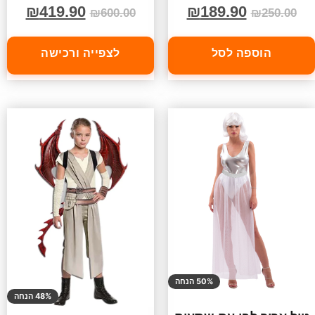
₪
419.90
₪
189.90
₪
600.00
₪
250.00
הוספה לסל
לצפייה ורכישה
50% הנחה
48% הנחה