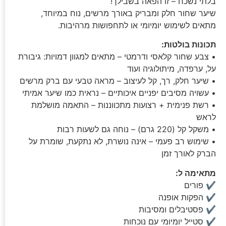
בלתי נשכח – זו הפאה בשבילך!
שיער שחור חלק ומבריק באורך מרשים, נוח במיוחד,
מתאים לשימוש יומיומי או לתחפושות מרהיבות.
תכונות בולטות:
• צבע שחור קלאסי ודרמטי – מתאים למגוון דמויות: גיבורת
על, ערפדה, מיתולוגיה ועוד
• שיער חלק, רך, קל לעיצוב – מראה טבעי עם ברק מרשים
• עשויה מסיבים יפניים איכותיים – נראית כמו שיער אמיתי
• רשת פנימית + רצועות מתכווננות – התאמה מושלמת
לראש
• משקל קל (220 גרם) – נוחה גם לשעות רבות
• שימוש רב פעמי – אינה נושרת, לא נתקעת, שומרת על
הברק לאורך זמן
מתאימה ל:
✔ פורים
✔ הפקות אופנה
✔ פסטיבלים ומסיבות
✔ סטייל יומיומי עם נוכחות