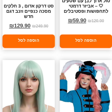
טול ארוך לבן עם שסעים
🤍 – אביזר דרמטי
סט דרקון אדום , 3 חלקים
לתחפושות ופסטיבלים
מסכה כנפיים וזנב דגם
חדש
₪
59.90
₪
120.00
₪
129.90
₪
249.90
הוספה לסל
הוספה לסל