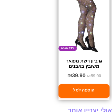
33% הנחה
גרביון רשת מפואר
משובץ באבנים
₪
39.90
₪
59.90
הוספה לסל
אולי יעניין אותך