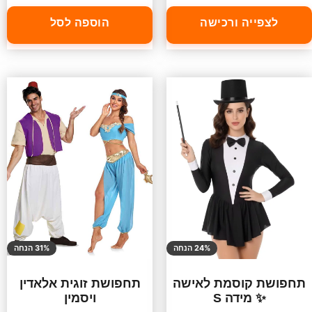
לצפייה ורכישה
הוספה לסל
24% הנחה
31% הנחה
תחפושת קוסמת לאישה
תחפושת זוגית אלאדין
✨ מידה S
ויסמין