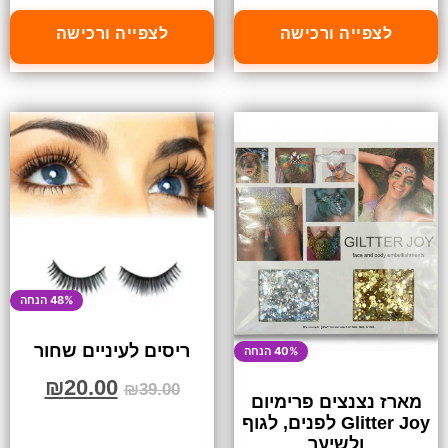
לצפייה ורכישה
לצפייה ורכישה
48% הנחה
ריסים לעיניים שחור
40% הנחה
₪
20.00
₪
39.00
מארז נצנצים פרימיום
Glitter Joy לפנים, לגוף
ולשיער