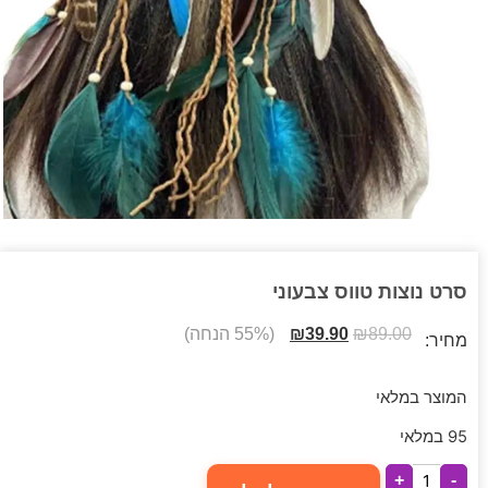
סרט נוצות טווס צבעוני
89.00
₪
39.90
₪
(55% הנחה)
מחיר:
המוצר במלאי
95 במלאי
+
-