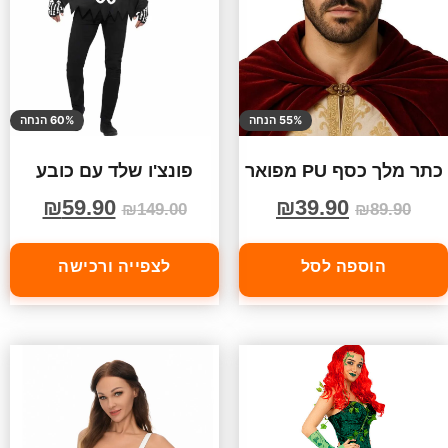
55% הנחה
60% הנחה
כתר מלך כסף PU מפואר
פונצ'ו שלד עם כובע
₪
59.90
₪
39.90
₪
149.00
₪
89.90
הוספה לסל
לצפייה ורכישה