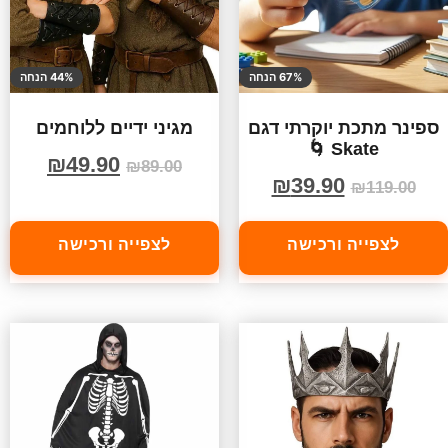
67% הנחה
44% הנחה
ספינר מתכת יוקרתי דגם
מגיני ידיים ללוחמים
Skate 🌀
₪
49.90
₪
89.00
₪
39.90
₪
119.00
לצפייה ורכישה
לצפייה ורכישה