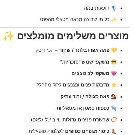
🎙 הופעות במה
✨ כל מי שרוצה מראה מטאלי מהפנט
מוצרים משלימים מומלצים ✨
💛
פאה אפרו בלונד / שחור
– הכי דיסקו
😎
משקפי שמש "סוכריות"
💗
משקפי לב נוצצים
⭐
מדבקות פנים ונצנצים
ללוק מהחלל
💇‍♀️
פאה סגולה / ורוד עתיק
🧤
כפפות סאטן או מטאליות
📿
שרשרת פנינים גדולות
(וייב של גלאם)
👢
כיסוי מגפיים כסופים
לשלמות טוטאלית