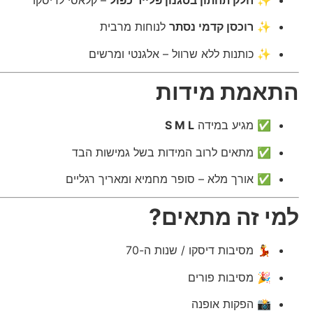
✨
חלק תחתון בסגנון פלייר כפול
– קלאסי לדיסקו
✨
רוכסן קדמי נסתר
לנוחות מרבית
✨ כותנות ללא שרוול – אלגנטי ומרשים
התאמת מידות
✅ מגיע במידה
S M L
✅ מתאים לרוב המידות בשל גמישות הבד
✅ אורך מלא – סופר מחמיא ומאריך רגליים
למי זה מתאים?
💃 מסיבות דיסקו / שנות ה-70
🎉 מסיבות פורים
📸 הפקות אופנה