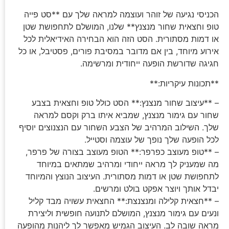
הכניסי נגיעה של זוהר ועוצמה למראה שלך עם **סט פייה
טופ וחצאית שחור מנצנץ** שלנו, המושלם לתחפושת שטן
או דמות מסתורית. הסט הזה הוא הבחירה האידיאלית לכל
אירוע מיוחד, בין אם מדובר במסיבת פורים, פסטיבל, או כל
חגיגה שדורשת הופעה ייחודית ומרשימה.
**תכונות עיקריות:**
– **עיצוב שחור מנצנץ:** הסט כולל טופ וחצאית בצבע
שחור עם גימור מנצנץ, שמביא איתו ברק וקסם למראה
שלך. השילוב המרהיב של הצבע השחור עם הנצנוצים יוסיף
לכל הופעה שלך נופך של עוצמה וסטייל.
– **טופ מעוצב כפרפר:** הטופ מעוצב בצורה של פרפר,
מה שמעניק לך מראה ייחודי ומרהיב שמתאים במיוחד
לתחפושת שטן או דמות מסתורית. העיצוב הנוצץ והמיוחד
יבדל אותך ויוצר אפקט בולט ומרשים.
– **חצאית קלילה ומנצנצת:** החצאית עשויה מבד קליל
ונעים עם גימור מנצנץ, המושלם לתנועה חופשית וליצירת
מראה שובה לב. העיצוב הגמיש מאפשר לך ליהנות מהופעה