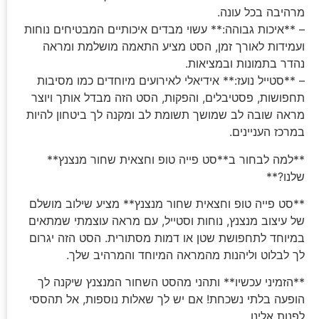
מרהיבה בכל עונה.
– **איכות גבוהה:** עשוי מבדים איכותיים המבטיחים נוחות
ועמידות לאורך זמן, הסט מציע התאמה מושלמת ומראה
נהדר בתמונות ובמציאות.
– **סטייל נועז:** אידיאלי לאירועים מיוחדים כמו מסיבות
תחפושות, פסטיבלים, והפקות, הסט הזה מבדל אותך ויוצר
מראה שובה לב שמושך תשומת לב ומקנה לך ביטחון להיות
במרכז העניינים.
**למה לבחור ב**סט פייה טופ וחצאית שחור מנצנץ**
שלנו?**
**סט פייה טופ וחצאית שחור מנצנץ** מציע שילוב מושלם
של עיצוב מנצנץ, נוחות וסטייל, עם מראה עוצמתי שמתאים
במיוחד לתחפושת שטן או דמות מסתורית. הסט הזה יגרום
לך לבלוט וליהנות מהמראה המיוחד והמרהיב שלך.
**הזמיני עכשיו** ותהני מהסט השחור המנצנץ שיקנה לך
הופעה בלתי נשכחת! אם יש לך שאלות נוספות, אל תהססי
לפנות אלינו.