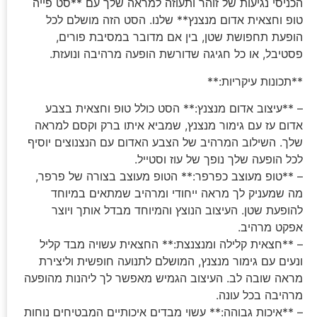
הכניסי נגיעות של זוהר ותעוזה למראה שלך עם **סט פייה
טופ וחצאית אדום מנצנץ** שלנו. הסט הזה מושלם לכל
הופעת תחפושת שטן, בין אם מדובר במסיבת פורים,
פסטיבל, או כל חגיגה שדורשת הופעה מרהיבה ונועזת.
**תכונות עיקריות:**
– **עיצוב אדום מנצנץ:** הסט כולל טופ וחצאית בצבע
אדום עז עם גימור מנצנץ, שמביא איתו ברק וקסם למראה
שלך. השילוב המרהיב של הצבע האדום עם הנצנוצים יוסיף
לכל הופעה שלך נופך של עוז וסטייל.
– **טופ מעוצב כפרפר:** הטופ מעוצב בצורה של פרפר,
מה שמעניק לך מראה ייחודי ומרהיב שמתאים במיוחד
להופעת שטן. העיצוב הנוצץ והמיוחד מבדל אותך ויוצר
אפקט מרהיב.
– **חצאית קלילה ומנצנצת:** החצאית עשויה מבד קליל
ונעים עם גימור מנצנץ, המושלם לתנועה חופשית וליצירת
מראה שובה לב. העיצוב הגמיש מאפשר לך ליהנות מהופעה
מרהיבה בכל עונה.
– **איכות גבוהה:** עשוי מבדים איכותיים המבטיחים נוחות