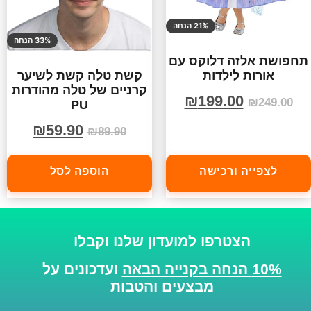
21% הנחה
33% הנחה
תחפושת אלזה דלוקס עם
אורות לילדות
קשת טלה קשת לשיער
קרניים של טלה מהודרות
₪
199.00
₪
249.00
PU
₪
59.90
₪
89.90
לצפייה ורכישה
הוספה לסל
הצטרפו למועדון שלנו וקבלו
10% הנחה בקנייה הבאה
ועדכונים על
מבצעים והטבות