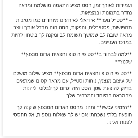
ועמידות לאורך זמן, הסט מציע התאמה מושלמת ומראה
נהדר בתמונות ובמציאות.
– **סטייל נועז:** אידיאלי לאירועים מיוחדים כמו מסיבות
תחפושות, פסטיבלים, והפקות, הסט הזה מבדל אותך ויוצר
מראה שובה לב שמושך תשומת לב ומקנה לך ביטחון להיות
במרכז העניינים.
**למה לבחור ב**סט פייה טופ וחצאית אדום מנצנץ**
שלנו?**
**סט פייה טופ וחצאית אדום מנצנץ** מציע שילוב מושלם
של עיצוב מנצנץ, נוחות וסטייל, עם מראה קסום שמתאים
בדיוק להופעת שטן. הסט הזה יגרום לך לבלוט וליהנות
מהמראה המיוחד והמרהיב שלך.
**הזמיני עכשיו** ותהני מהסט האדום המנצנץ שיקנה לך
הופעה בלתי נשכחת! אם יש לך שאלות נוספות, אל תהססי
לפנות אלינו.