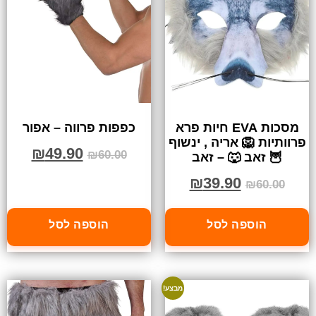
מסכות EVA חיות פרא
כפפות פרווה – אפור
פרוותיות 🦁 אריה , ינשוף
₪
49.90
₪
60.00
🦉 זאב 🐺 – זאב
₪
39.90
₪
60.00
הוספה לסל
הוספה לסל
מבצע!