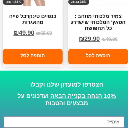
38% הנחה
23% הנחה
צמיד מלכותי מוזהב :
כנפיים טינקרבל פייה
הטאץ' המלכותי שישדרג
מהאגדות
כל תחפושת
₪
49.90
₪
65.00
₪
29.90
₪
49.00
הוספה לסל
הוספה לסל
הצטרפו למועדון שלנו וקבלו
10% הנחה בקנייה הבאה
ועדכונים על
מבצעים והטבות