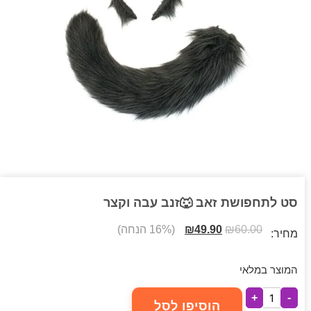
סט לתחפושת זאב 🐺זנב עבה וקצר
60.00
₪
49.90
₪
(16% הנחה)
מחיר:
המוצר במלאי
+
-
הוסיפו לסל