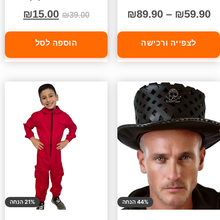
₪
15.00
₪
89.90
–
₪
59.90
₪
39.00
לצפייה ורכישה
הוספה לסל
44% הנחה
21% הנחה