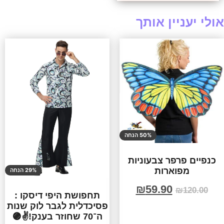
אולי יעניין אותך
50% הנחה
כנפיים פרפר צבעוניות
מפוארות
29% הנחה
₪
59.90
₪
120.00
תחפושת היפי דיסקו :
פסיכדלית לגבר לוק שנות
ה־70 שחוזר בענק!✌️🟣