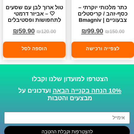
כתר מלכותי יוקרתי –
טול ארוך לבן עם שסעים
כסף-זהב / קריסטלים
🤍 – אביזר דרמטי
צבעוניים | Bmagniv
לתחפושות ופסטיבלים
₪
59.90
₪
99.90
₪
120.00
₪
150.00
לצפייה ורכישה
הוספה לסל
הצטרפו למועדון שלנו וקבלו
10% הנחה בקנייה הבאה
ועדכונים על
מבצעים והטבות
להצטרפות וקבלת ההטבה