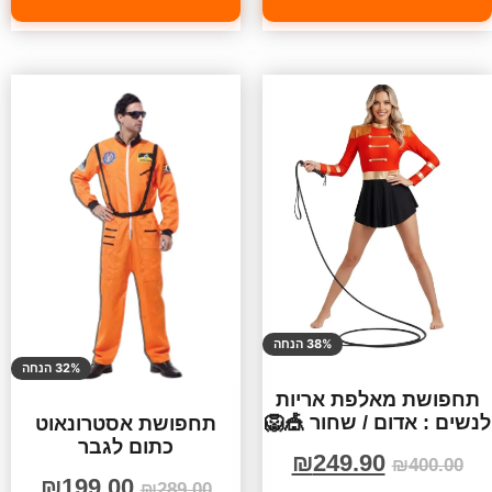
38% הנחה
32% הנחה
תחפושת מאלפת אריות
לנשים : אדום / שחור 🎪🦁
תחפושת אסטרונאוט
כתום לגבר
₪
249.90
₪
400.00
₪
199.00
₪
289.00