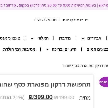
עד 20:00 ניתן לרכוש במקום , מרחוב ז’בוטינסקי 93, רמת גן
שירות לקוחות:
052-7798816
אביזרים
מידברן
האלווין
צעצועי אנט
צעים חמים
קיץ, ים ובריכה
מסיבות וימי הולדת
 דרקון מפוארת כסף שחור
תחפושת דרקון מפוארת כסף שחור
₪
399.00
499.00
₪
(21% הנחה הנחה)
מחיר: