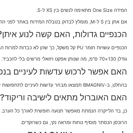
המידה One Size מתאימה לנשים בין XS ל-S.
אם אתן בין S ל-M, מומלץ לבדוק בטבלת המידות באתר לפני ההזמנה.
הכנפיים גדולות, האם קשה לנוע איתן?
הכנפיים עשויות חומר PU קל משקל, כך שהן לא כבדות למרות הגודל הגדול שלהן.
גודלן 130×70 ס"מ, מה שנותן אפקט ויזואלי מרשים בלי להכביד.
האם אפשר לרכוש עדשות לעיניים בנפ
בהחלט, ב-BMAGNIV תמצאו מבחר עדשות לעיניים לתחפושות שישלימו את לוק הדרקון שלכן.
האם האוברול מתאים לישיבה וריקוד?
כן, בד הלייקרה הנמתח מאפשר תנועה חופשית לאורך כל הערב.
הרוכסן הנסתר מוסיף נוחות ומראה נקי, גם כשרוקדים.