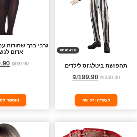
גרבי ברך שחורות עם 
43% הנחה
אדום לנש
.90
₪
39.90
תחפושת ביטלג'וס לילדים
₪
199.90
₪
350.00
לצפייה ורכישה
הוספה לס