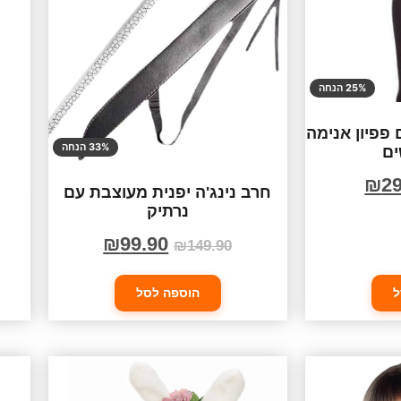
25% הנחה
פפיון אנימה
33% הנחה
ים
₪
29
חרב נינג'ה יפנית מעוצבת עם
נרתיק
א
₪
99.90
₪
149.90
ל
הוספה לסל