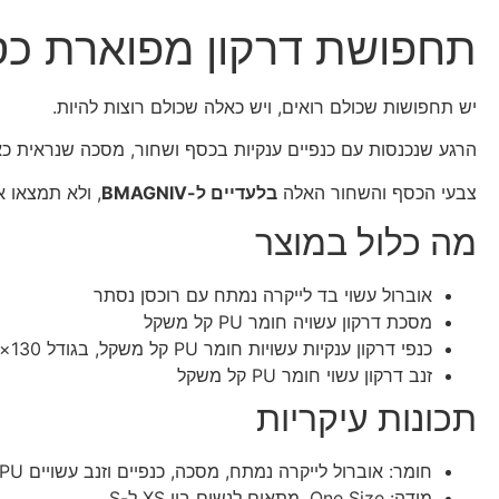
תחפושת דרקון מפוארת כס
יש תחפושות שכולם רואים, ויש כאלה שכולם רוצות להיות.
הרגע שנכנסות עם כנפיים ענקיות בכסף ושחור, מסכה שנראית כא
צבעי הכסף והשחור האלה
בלעדיים ל-BMAGNIV
, ולא תמצאו 
מה כלול במוצר
אוברול עשוי בד לייקרה נמתח עם רוכסן נסתר
מסכת דרקון עשויה חומר PU קל משקל
כנפי דרקון ענקיות עשויות חומר PU קל משקל, בגודל 130×70 ס"מ
זנב דרקון עשוי חומר PU קל משקל
תכונות עיקריות
חומר: אוברול לייקרה נמתח, מסכה, כנפיים וזנב עשויים PU קל משקל
מידה: One Size, מתאים לנשים בין XS ל-S