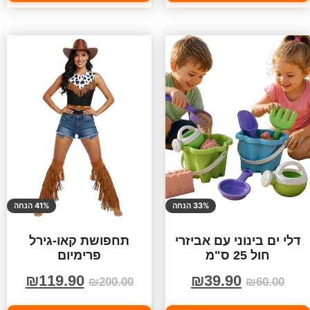
33% הנחה
41% הנחה
דלי ים בינוני עם אביזרי
תחפושת קאו-גירל
חול 25 ס"מ
פרימיום
₪
119.90
₪
39.90
₪
200.00
₪
60.00