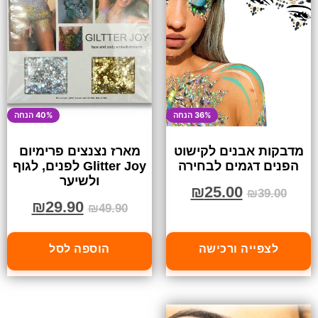
36% הנחה
40% הנחה
מדבקות אבנים לקישוט
מארז נצנצים פרימיום
הפנים דגמים לבחירה
Glitter Joy לפנים, לגוף
ולשיער
₪
25.00
₪
39.00
₪
29.90
₪
49.90
לצפייה ורכישה
הוספה לסל