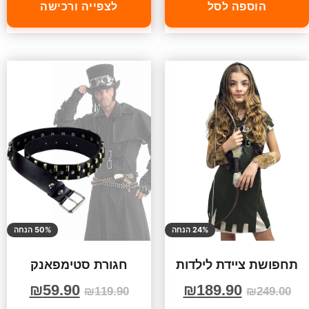
הוספה לסל
לצפייה ורכישה
24% הנחה
50% הנחה
תחפושת ציידת לילדות
חגורת סטימפאנק
₪
59.90
₪
189.90
₪
119.90
₪
249.00