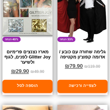
33% הנחה
40% הנחה
גלימה שחורה עם כובע /
מארז נצנצים פרימיום
אדומה קפוצ’ון מקטיפה
Glitter Joy לפנים, לגוף
ולשיער
₪
79.90
₪
119.00
₪
29.90
₪
49.90
לצפייה ורכישה
הוספה לסל