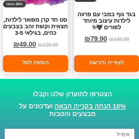
59% הנחה
בגד גוף במבי עם פרווה
סט חד קרן מפואר לילדות,
לילדות עיצוב מיוחד
חצאית וקשת זהב בצבעים
לפורים 🦌✨
כהים, בגילאי 3-5
₪
79.90
₪
149.00
₪
49.00
₪
120.00
לצפייה ורכישה
הוספה לסל
הצטרפו למועדון שלנו וקבלו
10% הנחה בקנייה הבאה
ועדכונים על
מבצעים והטבות