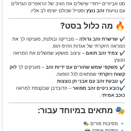
סט אביזרים ייחודי שישלים את הוויב של הראפרים הגדולים
עם נגיעות
זהב נוצץ
וסטייל שכולם ישימו לב אליו.
🔥
מה כלול בסט?
✔️
שרשרת זהב גדולה
– מבריקה ובולטת, מעניקה לך את
המראה היוקרתי של אגדות ההיפ-הופ.
✔️
צמיד זהב תואם
– עיצוב מושקע שמשלים את המראה
הנוצץ.
✔️
משקפי שמש שחורים עם ידיות זהב
– מעניקים לך
לוק
קשוח ויוקרתי
שמתאים לכל הופעה.
✔️
טבעת זהב עם אבני חן נוצצות
✔️כובע ניטים זהב מפואר
– הדובדבן שבקצפת למראה
כוכב אמיתי
.
🎭
מתאים במיוחד עבור:
🔹 מסיבות פורים 🎭
🔹 הפקות אופנה 📸