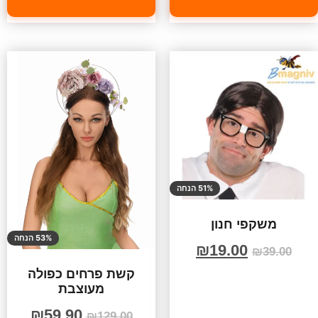
51% הנחה
משקפי חנון
53% הנחה
₪
19.00
₪
39.00
קשת פרחים כפולה
מעוצבת
₪
59.90
₪
129.00