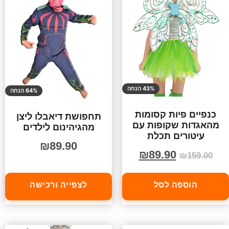
43% הנחה
64% הנחה
כנפיים פיות קסומות
תחפושת דיאבלו ליצן
מהאגדות שקופות עם
מהגיהינום לילדים
עיטורים תכלת
₪
89.90
₪
89.90
₪
159.00
הוספה לסל
לצפייה ורכישה