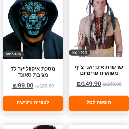
40% הנחה
48% הנחה
שרשרת אינדיאני צ'יף
מסכת איקוולייזר לד
מפוארת פרימיום
מגיבת סאונד
₪
149.90
₪
249.90
₪
99.00
₪
189.00
הוספה לסל
לצפייה ורכישה