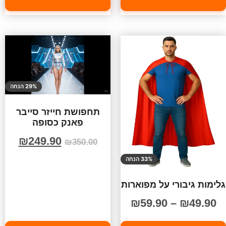
29% הנחה
תחפושת חייזר סייבר
פאנק כסופה
₪
249.90
₪
350.00
33% הנחה
גלימות גיבורי על מפוארות
₪
59.90
–
₪
49.90