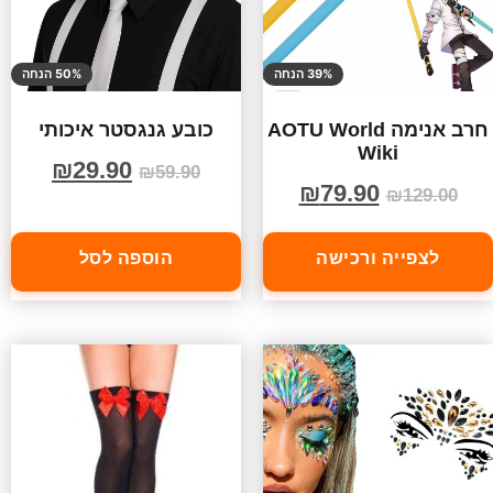
39% הנחה
50% הנחה
חרב אנימה AOTU World
כובע גנגסטר איכותי
Wiki
₪
29.90
₪
59.90
₪
79.90
₪
129.00
לצפייה ורכישה
הוספה לסל