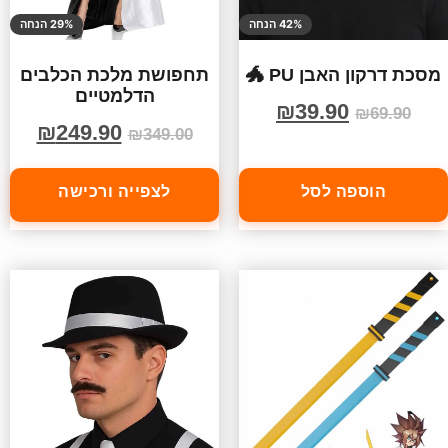
42% הנחה
29% הנחה
מסכת דרקון האבן PU 🐲
תחפושת מלכת הכלבים
הדלמטיים
₪
39.90
₪
69.90
₪
249.90
₪
349.00
הוספה לסל
לצפייה ורכישה