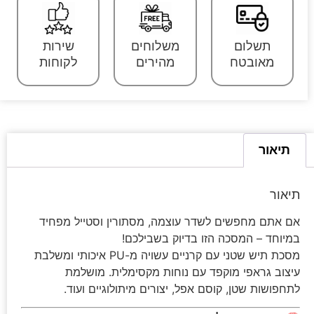
תשלום
משלוחים
שירות
מאובטח
מהירים
לקוחות
תיאור
תיאור
💀
אם אתם מחפשים לשדר עוצמה, מסתורין וסטייל מפחיד
מסכת
במיוחד – המסכה הזו בדיוק בשבילכם!
תיש
מסכת תיש שטני עם קרניים עשויה מ-PU איכותי ומשלבת
שטני
עיצוב גראפי מוקפד עם נוחות מקסימלית. מושלמת
עם
לתחפושות שטן, קוסם אפל, יצורים מיתולוגיים ועוד.
קרניים
–