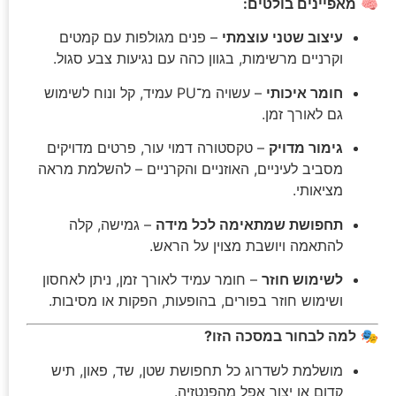
🧠
מאפיינים בולטים:
מראה
מצמרר
עיצוב שטני עוצמתי
– פנים מגולפות עם קמטים
לפורים
וקרניים מרשימות, בגוון כהה עם נגיעות צבע סגול.
ולמסיבות
תחפושות
חומר איכותי
– עשויה מ־PU עמיד, קל ונוח לשימוש
גם לאורך זמן.
גימור מדויק
– טקסטורה דמוי עור, פרטים מדויקים
מסביב לעיניים, האוזניים והקרניים – להשלמת מראה
מציאותי.
תחפושת שמתאימה לכל מידה
– גמישה, קלה
להתאמה ויושבת מצוין על הראש.
לשימוש חוזר
– חומר עמיד לאורך זמן, ניתן לאחסון
ושימוש חוזר בפורים, בהופעות, הפקות או מסיבות.
🎭
למה לבחור במסכה הזו?
מושלמת לשדרוג כל תחפושת שטן, שד, פאון, תיש
קדום או יצור אפל מהפנטזיה.