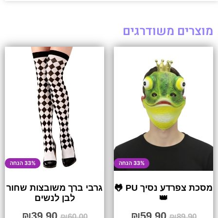
מוצרים משודרגים
33% הנחה
33% הנחה
מסכת צפרדע נסיך PU 🐸
גרבי ברך משובצות שחור
👑
לבן לנשים
₪
39.90
₪
59.90
₪
60.00
₪
89.90