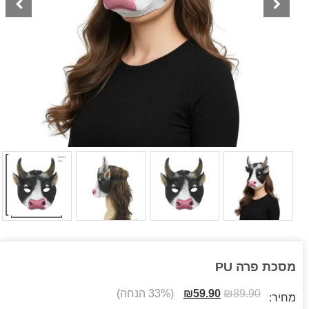
מסכת פרה PU
89.90
₪
59.90
₪
(33% הנחה)
מחיר: