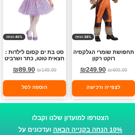
38% הנחה
40% הנחה
תחפושת שומרי הגלקסיה
סט בת ים קסום לילדות :
רוקט רקון
חצאית טוטו, כתר ושרביט
₪
89.90
₪
249.90
₪
149.90
₪
400.00
לצפייה ורכישה
הוספה לסל
הצטרפו למועדון שלנו וקבלו
10% הנחה בקנייה הבאה
ועדכונים על