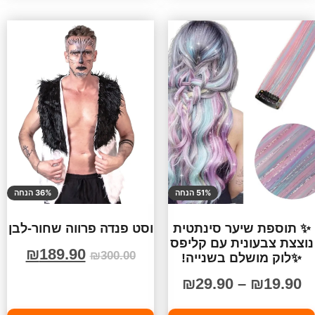
51% הנחה
36% הנחה
✨ תוספת שיער סינתטית
וסט פנדה פרווה שחור-לבן
נוצצת צבעונית עם קליפס
₪
189.90
₪
300.00
✨לוק מושלם בשנייה!
₪
29.90
–
₪
19.90