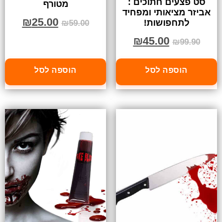
סט פצעים חתוכים :
מטורף
אביזר מציאותי ומפחיד
₪
25.00
לתחפושות!
₪
59.00
₪
45.00
₪
99.90
הוספה לסל
הוספה לסל