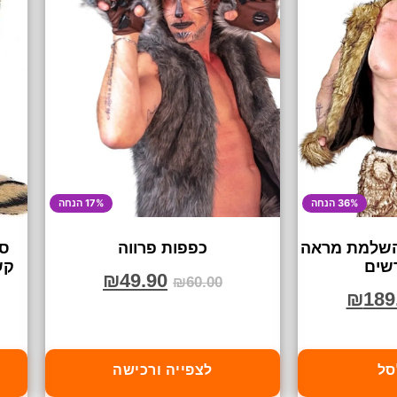
17% הנחה
36% הנחה
:
כפפות פרווה
וסט פרווה ח
תי
ויקי
₪
49.90
₪
60.00
₪
189
לצפייה ורכישה
הו