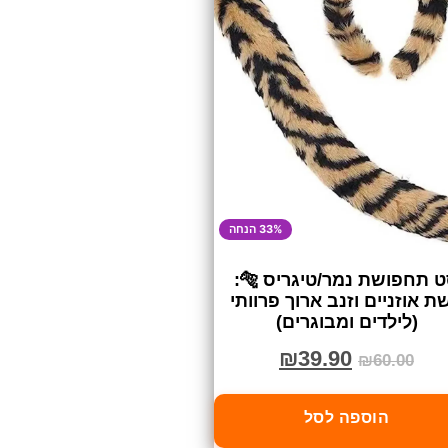
33% הנחה
סט תחפושת נמר/טיגריס 
קשת אוזניים וזנב ארוך פרוו
(לילדים ומבוגרים)
₪
39.90
₪
60.00
הוספה לסל