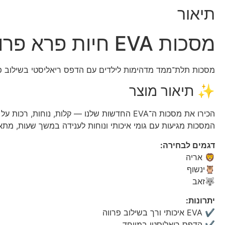
תיאור
מסכות EVA חיות פרא פרוותיות 🦁 אריה , ינשוף 🦉 זאב 🐺
מסכות תלת־ממד מדהימות לילדים עם הדפס ריאליסטי בשילוב פר
✨ תיאור מוצר
הכירו את מסכות ה־EVA החדשות שלנו — קלות, נוחות, רכות על הפנים ועם הדפסי חיות ריאליסטיים שמקפיצים כל תחפושת!
המסכות מגיעות עם גומי איכותי ונוחות לענידה במשך שעות, מתאימו
דגמים לבחירה:
🦁 אריה
🦉ינשוף
🐺זאב
יתרונות:
✔ EVA איכותי ורך בשילוב פרווה
✔ הדפס ריאליסטי במיוחד