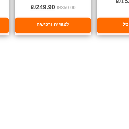
₪
15
₪
249.90
₪
350.00
סל
לצפייה ורכישה