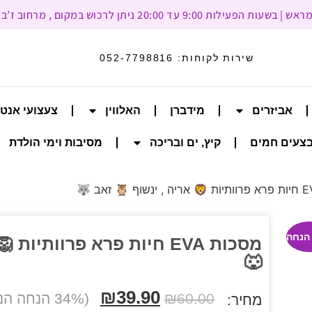
עד 20:00 ניתן לרכוש במקום , מרחוב ז’בוטינסקי 93, רמת גן
שירות לקוחות:
052-7798816
אביזרים
מידברן
האלווין
צעצועי אנט
צעים חמים
קיץ, ים ובריכה
מסיבות וימי הולדת
מסכות EVA חיות פרא פרוותיו
🐺
₪
39.90
60.00
₪
(34% הנחה הנחה)
מחיר: