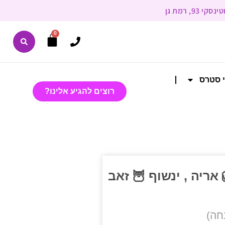
0
י סטרס
רוצים להגיע אלינו?
ת 🦁 אריה , ינשוף 🦉 זאב