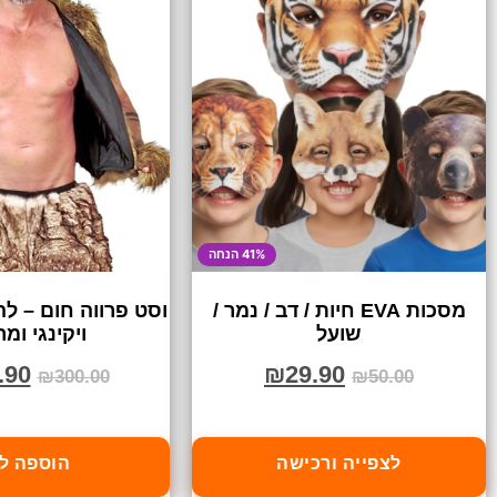
41% הנחה
מסכות EVA חיות / דב / נמר /
וסט פרווה חום – 
שועל
ויקינגי ומ
.90
₪
29.90
₪
300.00
₪
50.00
לצפייה ורכישה
הוספה ל