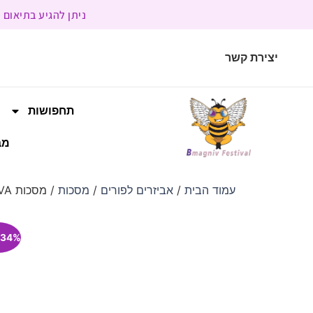
ניתן להגיע בתיאום מראש | בשעות הפעילות 9:00 
יצירת קשר
תחפושות
מב
עמוד הבית
/
אביזרים לפורים
/
מסכות
/ מסכות EVA חיות פרא פרוותיות 🦁 אריה , ינשוף 🦉 זאב 🐺
34% הנחה