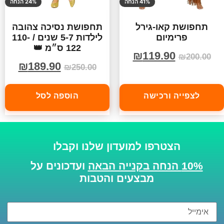
41% הנחה
24% הנחה
תחפושת קאו-גירל
תחפושת נסיכה צהובה
פרימיום
לילדות 5-7 שנים / 110-
122 ס״מ 👑
₪
119.90
₪
200.00
₪
189.90
₪
250.00
לצפייה ורכישה
הוספה לסל
הצטרפו למועדון שלנו וקבלו
10% הנחה בקנייה הבאה
ועדכונים על
מבצעים והטבות