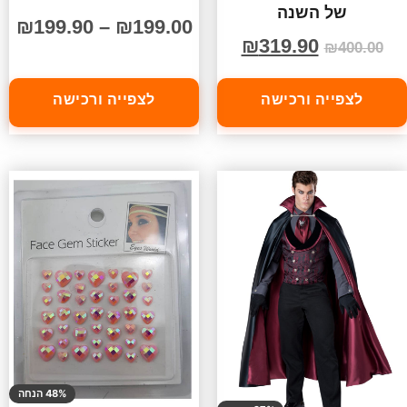
של השנה
₪
199.90
–
₪
199.00
₪
319.90
₪
400.00
לצפייה ורכישה
לצפייה ורכישה
48% הנחה