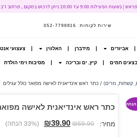
עד 20:00 ניתן לרכוש במקום , מרחוב ז’בוטינסקי 93, רמת גן
שירות לקוחות:
052-7798816
אביזרים
מידברן
האלווין
צעצועי אנט
צעים חמים
קיץ, ים ובריכה
מסיבות וימי הולדת
 קשתות, נזרים)
/ כתר ראש אינדיאנית לאישה מפואר כולל עגילים
כתר ראש אינדיאנית לאישה מפואר 
₪
39.90
59.90
₪
(33% הנחה)
מחיר: