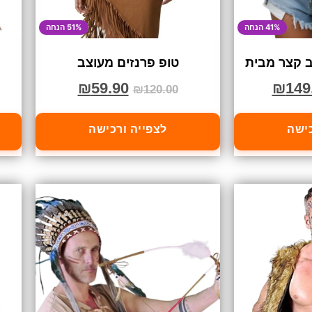
41% הנחה
51% הנחה
ב קצר מבית
טופ פרנזים מעוצב
₪
59.90
₪
149
₪
120.00
כישה
לצפייה ורכישה