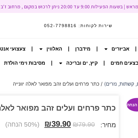
עד 20:00 ניתן לרכוש במקום , מרחוב ז’בוטינסקי 93, רמת גן
שירות לקוחות:
052-7798816
אביזרים
מידברן
האלווין
צעצועי אנט
צעים חמים
קיץ, ים ובריכה
מסיבות וימי הולדת
 קשתות, נזרים)
/ כתר פרחים ועלים זהב מפואר לאלה יוונייה
כתר פרחים ועלים זהב מפואר לאלה 
₪
39.90
79.90
₪
(50% הנחה)
מחיר: