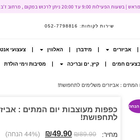
עד 20:00 ניתן לרכוש במקום , מרחוב ז’בוטינסקי 93, רמת גן
שירות לקוחות:
052-7798816
אביזרים
מידברן
האלווין
צעצועי אנט
צעים חמים
קיץ, ים ובריכה
מסיבות וימי הולדת
 המתים : אביזרים משלימים לתחפושת!
כפפות מעוצבות יום המתים : אביז
לתחפושת!
₪
49.90
89.90
₪
(44% הנחה)
מחיר: