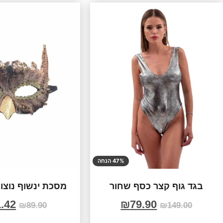
47% הנחה
בגד גוף קצר כסף שחור
מסכת ינשוף נוצו
.42
₪
79.90
₪
89.90
₪
149.00