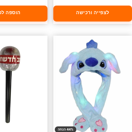
לצפייה ורכישה
הוספה לס
44% הנחה