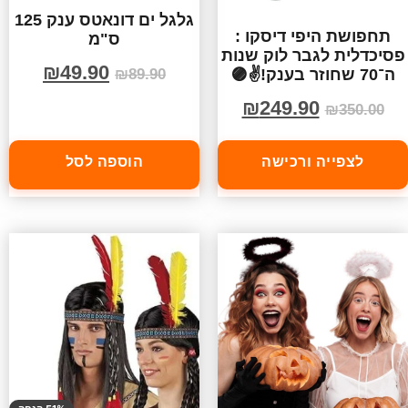
גלגל ים דונאטס ענק 125
תחפושת היפי דיסקו :
ס"מ
פסיכדלית לגבר לוק שנות
₪
49.90
ה־70 שחוזר בענק!✌️🟣
₪
89.90
₪
249.90
₪
350.00
לצפייה ורכישה
הוספה לסל