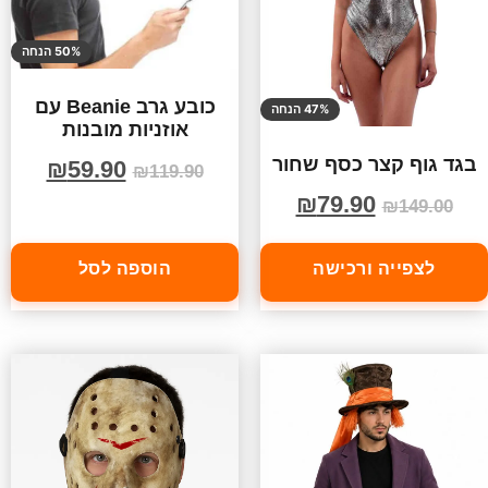
50% הנחה
כובע גרב Beanie עם
47% הנחה
אוזניות מובנות
בגד גוף קצר כסף שחור
₪
59.90
₪
119.90
₪
79.90
₪
149.00
לצפייה ורכישה
הוספה לסל