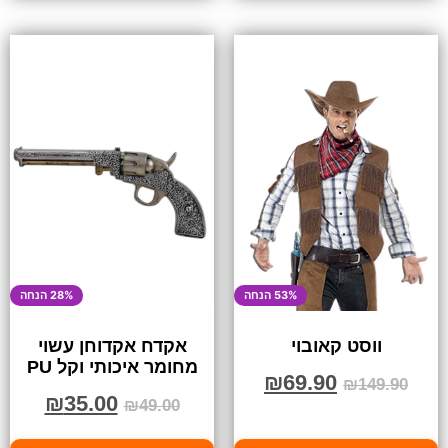
53% הנחה
28% הנחה
ווסט קאובוי
אקדח אקדוחן עשוי
מחומר איכותי וקל PU
₪
69.90
₪
149.90
₪
35.00
₪
49.00