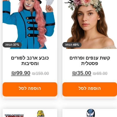
49% הנחה
37% הנחה
קשת ענפים ופרחים
כובע ארנב לפורים
פסטלית
ומסיבות
₪
99.90
₪
35.00
₪
159.00
₪
69.00
הוספה לסל
הוספה לסל