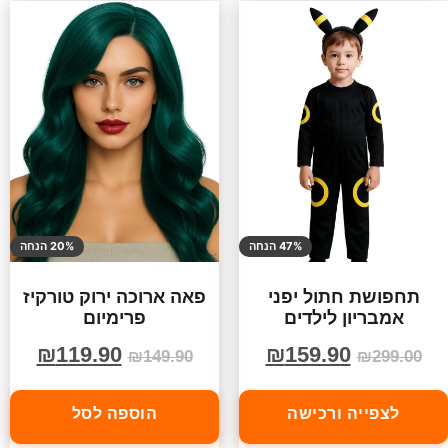
47% הנחה
20% הנחה
תחפושת חתול יפני
פאה ארוכה ירוק טורקיז
אמבריון לילדים
פרימיום
₪
119.90
₪
159.90
₪
149.90
₪
299.00
לצפייה ורכישה
הוספה לסל