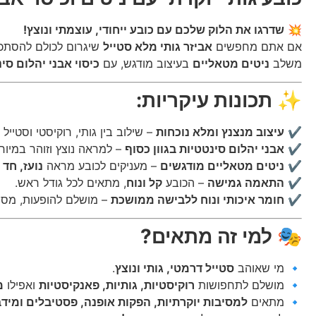
💥
שדרגו את הלוק שלכם עם כובע ייחודי, עוצמתי ונוצץ!
אם אתם מחפשים
אביזר גותי מלא סטייל
שיגרום לכולם להסתכ
משלב
ניטים מטאליים
בעיצוב מודגש, עם
כיסוי אבני יהלום סי
✨
תכונות עיקריות:
✔️
עיצוב מנצנץ ומלא נוכחות
– שילוב בין גותי, רוקיסטי וסטייל י
✔️
אבני יהלום סינטטיות בגוון כסוף
– למראה נוצץ וזוהר במיוח
✔️
ניטים מטאליים מודגשים
– מעניקים לכובע מראה
נועז, חד 
✔️
התאמה גמישה
– הכובע
קל ונוח
, מתאים לכל גודל ראש.
✔️
חומר איכותי ונוח ללבישה ממושכת
– מושלם להופעות, מסיב
🎭
למי זה מתאים?
🔹 מי שאוהב
סטייל דרמטי, גותי ונוצץ
.
🔹 מושלם לתחפושות
רוקיסטיות, גותיות, פאנקיסטיות
ואפילו
מ
🔹 מתאים
למסיבות יוקרתיות, הפקות אופנה, פסטיבלים ומידב