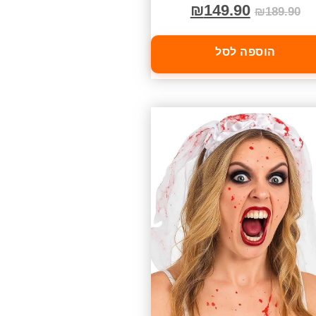
₪
149.90
₪
189.90
הוספה לסל