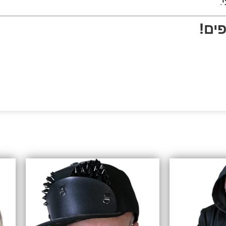
י
.
ים!