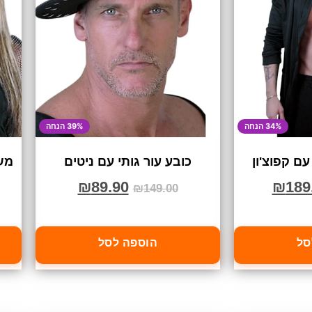
34% הנחה
39% הנחה
עם קפוצ'ון
כובע עור גותי עם ניטים
מש
₪
89.90
₪
189
₪
149.00
סל
הוספה לסל