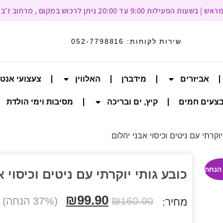
עד 20:00 ניתן לרכוש במקום , מרחוב ז’בוטינסקי 93, רמת גן
שירות לקוחות:
052-7798816
אביזרים
מידברן
האלווין
צעצועי אנט
צעים חמים
קיץ, ים ובריכה
מסיבות וימי הולדת
וקרתי עם ניטים וכיסוי אבני יהלום
כובע גותי יוקרתי עם ניטים וכיסוי 
₪
99.90
160.00
₪
(37% הנחה)
מחיר: