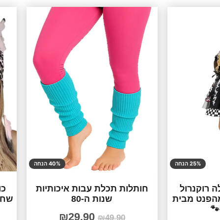
25% הנחה
40% הנחה
 רוקנרול
חותלות תכלת עבות איכותיות
כו
מהפנט מבית
שנות ה-80
שחו
₪
29.90
₪
49.90