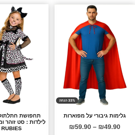
33% הנחה
גלימות גיבורי על מפוארות
תחפושת חתלתולה
לילדות : סט זוהר ו
₪
59.90
–
₪
49.90
RUBIES 🐾