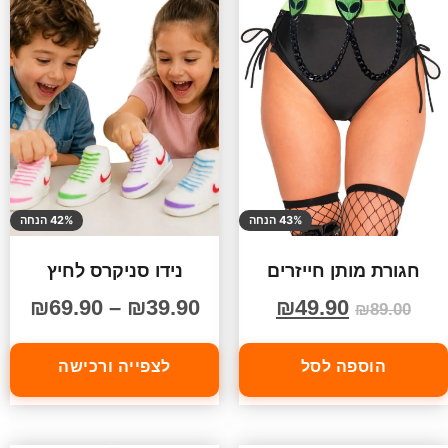
43% הנחה
42% הנחה
חגורת מותן חייזרים
נידו סניקרס לחיץ
₪
69.90
–
₪
39.90
₪
49.90
₪
89.00
הוספה לסל
לצפייה ורכישה