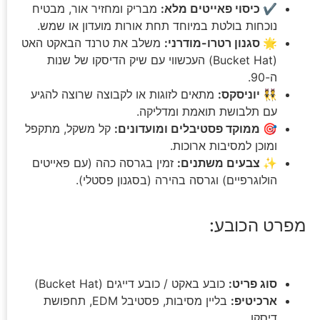
✔️ כיסוי פאייטים מלא:
מבריק ומחזיר אור, מבטיח
נוכחות בולטת במיוחד תחת אורות מועדון או שמש.
🌟 סגנון רטרו-מודרני:
משלב את טרנד הבאקט האט
(Bucket Hat) העכשווי עם שיק הדיסקו של שנות
ה-90.
👯 יוניסקס:
מתאים לזוגות או לקבוצה שרוצה להגיע
עם תלבושת תואמת ומדליקה.
🎯 ממוקד פסטיבלים ומועדונים:
קל משקל, מתקפל
ומוכן למסיבות ארוכות.
✨ צבעים משתנים:
זמין בגרסה כהה (עם פאייטים
הולוגרפיים) וגרסה בהירה (בסגנון פסטלי).
מפרט הכובע:
סוג פריט:
כובע באקט / כובע דייגים (Bucket Hat)
ארכיטיפ:
בליין מסיבות, פסטיבל EDM, תחפושת
דיסקו