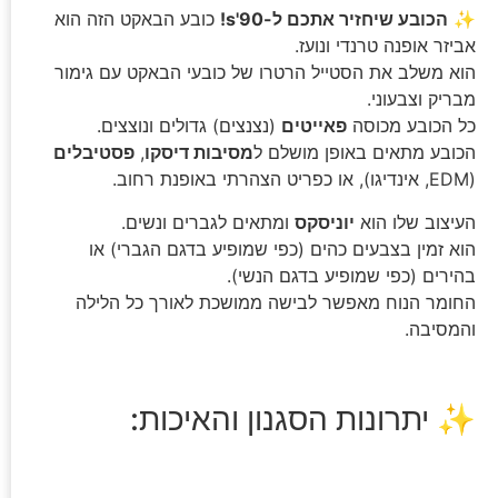
✨
הכובע שיחזיר אתכם ל-90's!
כובע הבאקט הזה הוא
אביזר אופנה טרנדי ונועז.
הוא משלב את הסטייל הרטרו של כובעי הבאקט עם גימור
מבריק וצבעוני.
כל הכובע מכוסה
פאייטים
(נצנצים) גדולים ונוצצים.
הכובע מתאים באופן מושלם ל
מסיבות דיסקו
,
פסטיבלים
(EDM, אינדיגו), או כפריט הצהרתי באופנת רחוב.
העיצוב שלו הוא
יוניסקס
ומתאים לגברים ונשים.
הוא זמין בצבעים כהים (כפי שמופיע בדגם הגברי) או
בהירים (כפי שמופיע בדגם הנשי).
החומר הנוח מאפשר לבישה ממושכת לאורך כל הלילה
והמסיבה.
✨ יתרונות הסגנון והאיכות: