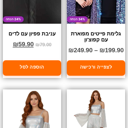
34% הנחה
24% הנחה
גלימת פייטים מפוארת
עניבת פפיון עם לדים
עם קפוצ'ון
₪
59.90
₪
79.00
₪
249.90
–
₪
199.90
לצפייה ורכישה
הוספה לסל