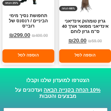
25% הנחה
66% הנחה
תחפושת נסיך מימי
הביניים / רנסנס של
גרזן טומהוק אינדיאני
רובי'ס
אינדיאני מפואר אורך 40
ס"מ גרזן לוחם
₪
299.00
₪
400.00
₪
20.00
₪
59.00
הוספה לסל
הוספה לסל
הצטרפו למועדון שלנו וקבלו
10% הנחה בקנייה הבאה
ועדכונים על
מבצעים והטבות