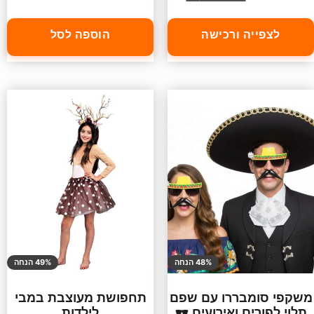
לצפייה ורכישה
הוספה לסל
48% הנחה
49% הנחה
משקפי סומבררו עם שפם
תחפושת מעוצבת במבי
תלוי לפורים ואירועים 🕶️
לילדות