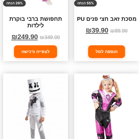
55% הנחה
29% הנחה
מסכת זאב חצי פנים PU
תחפושת ברבי בוקרת
לילדות
₪
39.90
₪
89.90
₪
249.90
₪
349.00
הוספה לסל
לצפייה ורכישה