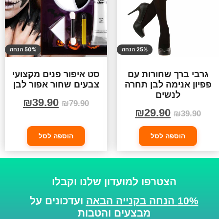
25% הנחה
50% הנחה
גרבי ברך שחורות עם
סט איפור פנים מקצועי
פפיון אנימה לבן תחרה
צבעים שחור אפור לבן
לנשים
₪
39.90
₪
79.90
₪
29.90
₪
39.90
הוספה לסל
הוספה לסל
הצטרפו למועדון שלנו וקבלו
10% הנחה בקנייה הבאה
ועדכונים על
מבצעים והטבות