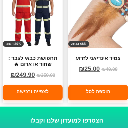
48% הנחה
29% הנחה
צמיד אינדיאני לזרוע
תחפושת כבאי לגבר :
שחור או אדום 🔥
₪
25.00
₪
49.00
₪
249.90
₪
350.00
הוספה לסל
לצפייה ורכישה
הצטרפו למועדון שלנו וקבלו