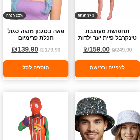
37% הנחה
22% הנחה
תחפושת מעוצבת
פאה בסגנון מנגה סגול
טינקרבל פיית יער ילדות
תכלת פרימיום
₪
139.90
₪
159.00
₪
179.90
₪
249.00
לצפייה ורכישה
הוספה לסל