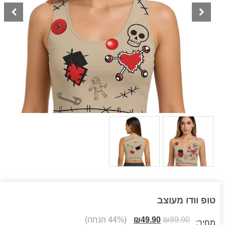
טופ וודו מעוצב
89.90
₪
49.90
₪
(44% הנחה)
מחיר: