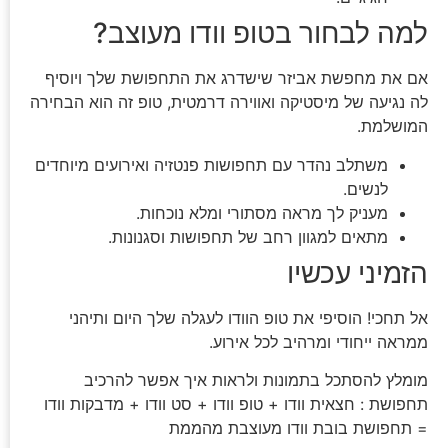
למה לבחור בטופ וודו מעוצב?
אם את מחפשת אביזר שישדרג את התחפושת שלך ויוסיף
לה נגיעה של מיסטיקה ואווירה דרמטית, טופ זה הוא הבחירה
המושלמת.
משתלב נהדר עם תחפושות פנטזיה ואירועים מיוחדים
לנשים.
מעניק לך מראה מסתורי ומלא נוכחות.
מתאים למגוון רחב של תחפושות וסגנונות.
הזמיני עכשיו
אל תחכי! הוסיפי את טופ הוודו לעגלה שלך היום ותיהני
ממראה ייחודי ומרהיב לכל אירוע.
מומלץ להסתכל בתמונות ולראות איך אפשר להרכיב
תחפושת : חצאית וודו + טופ וודו + סט וודו + מדבקות וודו
= תחפושת בובת וודו מעוצבת מהממת