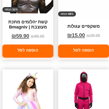
32% הנחה
48% הנחה
קשת יהלומים מתכת
משקפיים עגולות
מעוצבת | Bmagniv
₪
15.00
₪
59.90
₪
29.00
₪
89.00
הוספה לסל
הוספה לסל