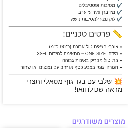
✔ מסיבות ופסטיבלים
✔ מידברן ואירועי ערב
✔ לוק נוצץ למסיבות נושא
📏 פרטים טכניים:
• אורך: חצאית טול ארוכה (כ־90 ס"מ)
• מידה: ONE SIZE – מתאימה למידות XS–L
• בד: טול מבריק באיכות גבוהה
• חגורה: גומי בצבע כסף או זהב עם נצנצים או שחור.
💥 שלבי עם בגד גוף מטאלי ותצרי
מראה שכולו וואו!
מוצרים משודרגים