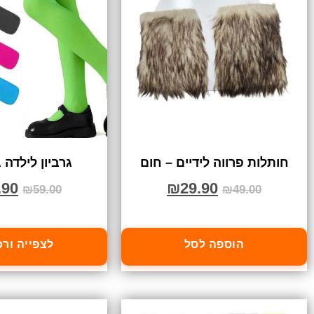
חותלות פרווה לידיים – חום
גרביון לילדה
.90
₪
29.90
₪
59.00
₪
49.00
הוספה לסל
לצפייה ור