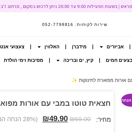
עד 20:00 ניתן לרכוש במקום , מרחוב ז’בוטינסקי 93, רמת גן
שירות לקוחות:
052-7798816
אביזרים
מידברן
האלווין
צעצועי אנט
צעים חמים
קיץ, ים ובריכה
מסיבות וימי הולדת
ם אורות מפוארת לתינוקות ✨
חצאית טוטו במבי עם אורות מפואר
₪
49.90
69.00
₪
(28% הנחה הנחה)
מחיר: