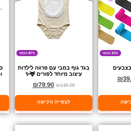
33% הנחה
47% הנחה
 בצבעים
בגד גוף במבי עם פרווה לילדות
סט
עיצוב מיוחד לפורים 🦌✨
ו
₪
39
₪
79.90
₪
149.00
כישה
לצפייה ורכישה