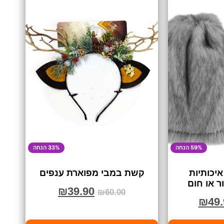
59% הנחה
33% הנחה
איכותיות
קשת במבי מפוארת ענפים
 או חום
₪
39.90
₪
60.00
₪
49.