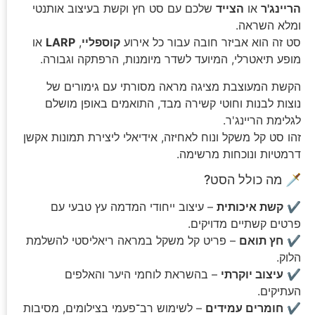
הריינג'ר
או
הצייד
שלכם עם סט חץ וקשת בעיצוב אותנטי
ומלא השראה.
סט זה הוא אביזר חובה עבור כל אירוע
קוספליי
,
LARP
או
מופע תיאטרלי, המיועד לשדר מיומנות, הרפתקה וגבורה.
הקשת המעוצבת מציגה מראה מסורתי עם גימורים של
נוצות לבנות וחוטי קשירה מבד, התואמים באופן מושלם
לגלימת הריינג'ר.
זהו סט קל משקל ונוח לאחיזה, אידיאלי ליצירת תמונות אקשן
דרמטיות ונוכחות מרשימה.
🗡️ מה כולל הסט?
✔️
קשת איכותית
– עיצוב ייחודי המדמה עץ טבעי עם
פרטים קשתיים מדויקים.
✔️
חץ תואם
– פריט קל משקל במראה ריאליסטי להשלמת
הלוק.
✔️
עיצוב יוקרתי
– בהשראת לוחמי היער והאלפים
העתיקים.
✔️
חומרים עמידים
– לשימוש רב־פעמי בצילומים, מסיבות