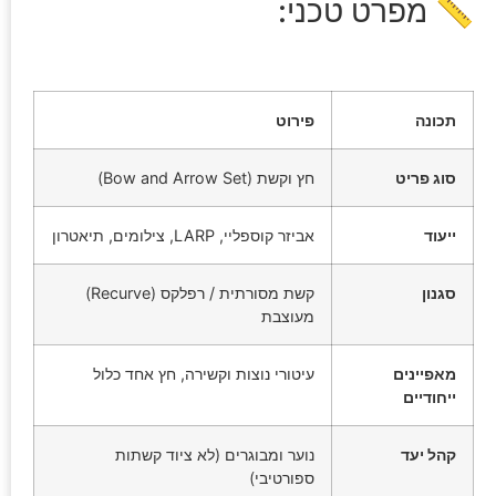
📏 מפרט טכני:
תכונה
פירוט
סוג פריט
חץ וקשת (Bow and Arrow Set)
ייעוד
אביזר קוספליי, LARP, צילומים, תיאטרון
סגנון
קשת מסורתית / רפלקס (Recurve)
מעוצבת
מאפיינים
עיטורי נוצות וקשירה, חץ אחד כלול
ייחודיים
קהל יעד
נוער ומבוגרים (לא ציוד קשתות
ספורטיבי)