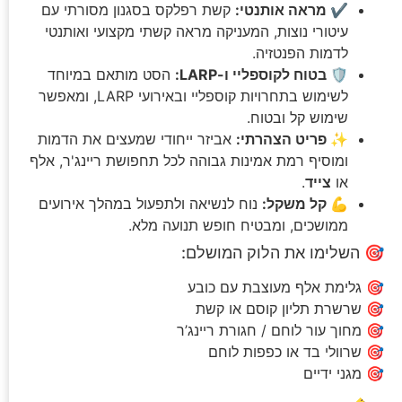
✔️ מראה אותנטי:
קשת רפלקס בסגנון מסורתי עם
עיטורי נוצות, המעניקה מראה קשתי מקצועי ואותנטי
לדמות הפנטזיה.
🛡️ בטוח לקוספליי ו-LARP:
הסט מותאם במיוחד
לשימוש בתחרויות קוספליי ובאירועי LARP, ומאפשר
שימוש קל ובטוח.
✨ פריט הצהרתי:
אביזר ייחודי שמעצים את הדמות
ומוסיף רמת אמינות גבוהה לכל תחפושת ריינג'ר, אלף
או
צייד
.
💪 קל משקל:
נוח לנשיאה ולתפעול במהלך אירועים
ממושכים, ומבטיח חופש תנועה מלא.
🎯 השלימו את הלוק המושלם:
🎯 גלימת אלף מעוצבת עם כובע
🎯 שרשרת תליון קוסם או קשת
🎯 מחוך עור לוחם / חגורת ריינג’ר
🎯 שרוולי בד או כפפות לוחם
🎯 מגני ידיים