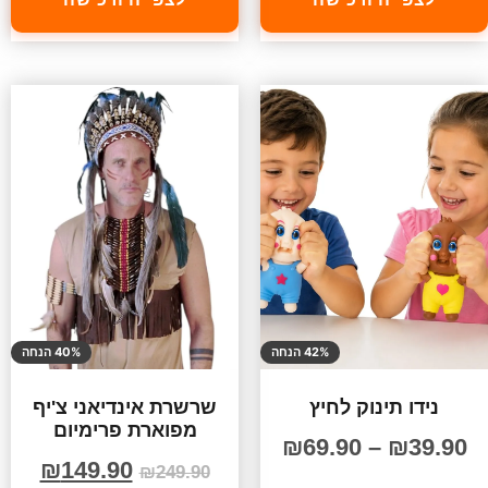
42% הנחה
40% הנחה
נידו תינוק לחיץ
שרשרת אינדיאני צ'יף
מפוארת פרימיום
₪
69.90
–
₪
39.90
₪
149.90
₪
249.90