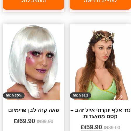
לצפייה ורכישה
הוספה לסל
32% הנחה
30% הנחה
נזר אלף יוקרתי אייל זהב –
פאה קרה לבן פרימיום
קסם מהאגדות
₪
69.90
₪
99.90
₪
59.90
₪
89.00