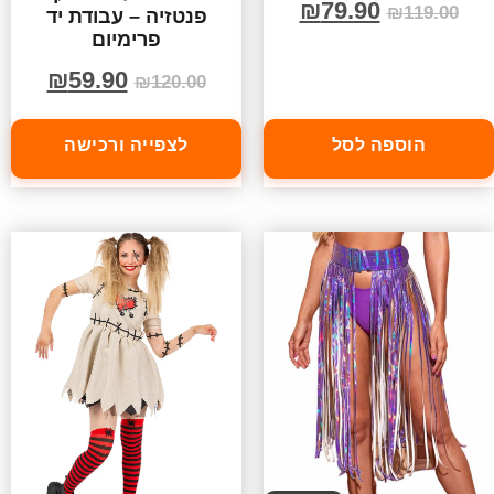
₪
79.90
₪
119.00
פנטזיה – עבודת יד
פרימיום
₪
59.90
₪
120.00
הוספה לסל
לצפייה ורכישה