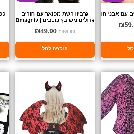
 עם אבני חן
גרביון רשת מפואר עם חורים
כפ
גדולים משובץ כוכבים | Bmagniv
₪
59.
₪
49.90
₪
89.90
סל
הוספה לסל