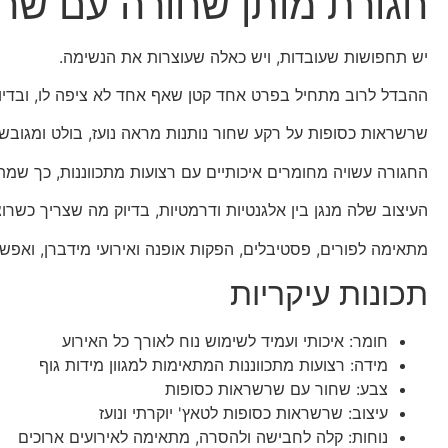
חגורת מותן שחורה עם שר
יש תחפושות שעובדות, ויש כאלה שעוצרות את הנשימה.
ההבדל לרוב מתחיל בפרט אחד קטן שאף אחד לא ציפה לו, ובדיו
שרשראות כסופות על רקע שחור נותנות מראה נועז, בולט ומגובש, 
החגורה עשויה מחומרים איכותיים עם רצועות מתכווננות, כך שמתא
העיצוב שלה מנגן בין אלגנטיות ודרמטיות, בדיוק מה שצריך כשרוצ
מתאימה לפורים, פסטיבלים, הפקות אופנה ואירועי מידברן, ואפשר
תכונות עיקריות
חומר: איכותי ועמיד לשימוש נוח לאורך כל האירוע
מידה: רצועות מתכווננות המתאימות למגוון מידות גוף
צבע: שחור עם שרשראות כסופות
עיצוב: שרשראות כסופות לטאץ' יוקרתי ונועז
נוחות: קלה לחבישה ולהסרה, מתאימה לאירועים ארוכים