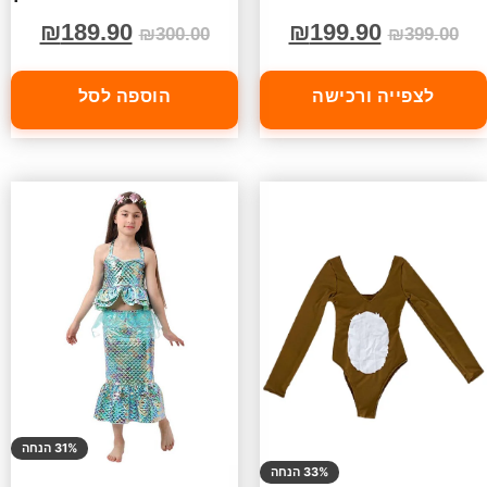
₪
189.90
₪
199.90
₪
300.00
₪
399.00
לצפייה ורכישה
הוספה לסל
31% הנחה
33% הנחה