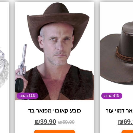
41% הנחה
33% הנחה
ר דמוי עור
כובע קאובוי מפואר בד
₪
39.90
₪
69.
₪
59.00