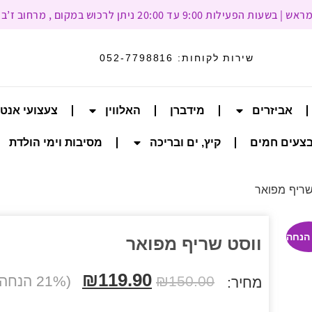
עד 20:00 ניתן לרכוש במקום , מרחוב ז’בוטינסקי 93, רמת גן
שירות לקוחות:
052-7798816
אביזרים
מידברן
האלווין
צעצועי אנט
צעים חמים
קיץ, ים ובריכה
מסיבות וימי הולדת
שריף מפואר
ווסט שריף מפואר
₪
119.90
150.00
₪
(21% הנחה הנחה)
מחיר: