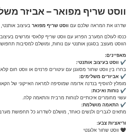
ווסט שריף מפואר – אביזר משל
שדרגו את המראה שלכם עם
ווסט שריף מפואר
בעיצוב אותנטי, 
כנסו לעולם המערב הפרוע עם ווסט שריף קלאסי ומרשים בעיצוב יי
הווסט מעוצב בסגנון אותנטי עם נוחות, ומושלם למסיבות תחפושות
מאפיינים:
✔️
ווסט בעיצוב אותנטי:
בחרו בין ווסט שחור מסוגנן עם עיטורים פרנזים או ווסט חום קלאס
✔️
אביזרים משלימים:
מומלץ להוסיף בנדנה אדומה שמוסיפה למראה האייקוני של הקאובו
✔️
נוחות ואיכות:
עשוי מחומרים איכותיים לנוחות מרבית והתאמה קלה.
✔️
התאמה מושלמת:
מתאים לגברים ולנשים כאחד, מושלם לשדרוג כל תחפושת מערב 
וריאציות צבע:
🖤 ווסט שחור אלגנטי