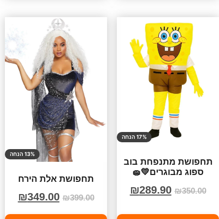
17% הנחה
13% הנחה
תחפושת מתנפחת בוב
ספוג מבוגרים💛🧽
תחפושת אלת הירח
₪
289.90
₪
350.00
₪
349.00
₪
399.00