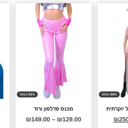
28% הנחה
22% הנחה
יוקרתית
מכנס פדלפון ורוד
₪
149.00
–
₪
129.00
₪
25