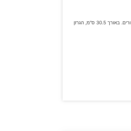
גרזן PU זה הוא אביזר תחפושת כיפי ומשעשע לילדים, המושלם למסיבות תחפושות, קרנבלים, קוספליי ולחגיגות ליל כל הקדושים או פורים. באורך 30.5 ס"מ, הגרזן