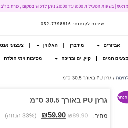
עד 20:00 ניתן לרכוש במקום , מרחוב ז’בוטינסקי 93, רמת גן
שירות לקוחות:
052-7798816
אביזרים
מידברן
האלווין
צעצועי אנט
צעים חמים
קיץ, ים ובריכה
מסיבות וימי הולדת
לחימה
/ גרזן PU באורך 30.5 ס"מ
גרזן PU באורך 30.5 ס"מ
₪
59.90
89.90
₪
(33% הנחה)
מחיר: