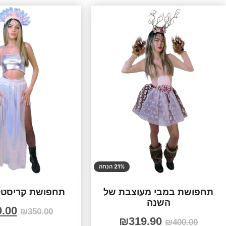
21% הנחה
תחפושת במבי מעוצבת של
תחפושת קריסטל 
השנה
0.00
₪
350.00
₪
319.90
₪
400.00